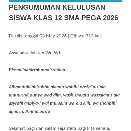
PENGUMUMAN KELULUSAN
SISWA KLAS 12 SMA PEGA 2026
Ditulis tanggal 03 May 2026 | Dibaca 313 kali
Assalamualaikum Wr. Wb
Bissmillaahirrohmanirrohiim
Alhamdulillahirobbil alamin wabihi nasta'inu 'ala
umuurind dunya wad diin, wash shalatu wassalamu 'ala
asyrafil anbiya-i wal mursalin wa 'ala alihi wa shohbihi
ajma'in, Amma ba'du
Selamat pagi dan salam sejahtera bagi kita semua.